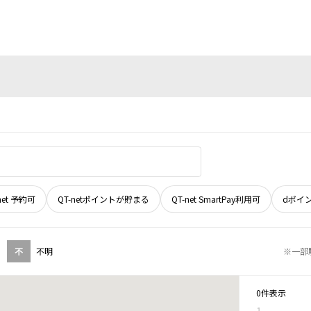
net 予約可
QT-netポイントが貯まる
QT-net SmartPay利用可
dポイ
不
不明
※一部
0件表示
1