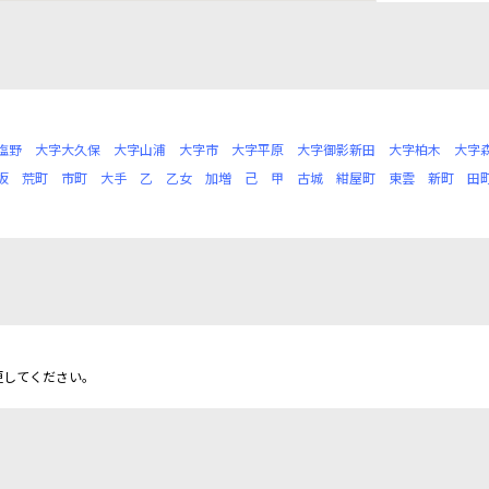
塩野
大字大久保
大字山浦
大字市
大字平原
大字御影新田
大字柏木
大字
坂
荒町
市町
大手
乙
乙女
加増
己
甲
古城
紺屋町
東雲
新町
田
更してください。