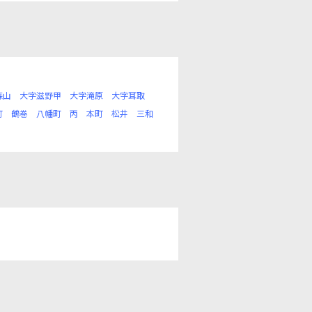
森山
大字滋野甲
大字滝原
大字耳取
町
鶴巻
八幡町
丙
本町
松井
三和