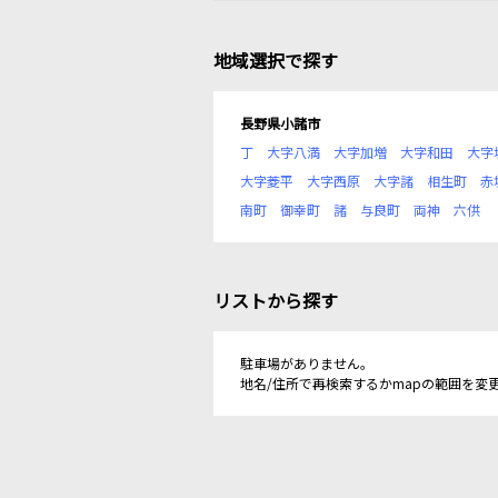
地域選択で探す
長野県小諸市
丁
大字八満
大字加増
大字和田
大字
大字菱平
大字西原
大字諸
相生町
赤
南町
御幸町
諸
与良町
両神
六供
リストから探す
駐車場がありません。
地名/住所で再検索するかmapの範囲を変