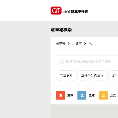
駐車場検索
駐車場検索
長野県
小諸市
己
空車あり
車椅子対応あり
QT-
満
満車
空
空車
混
混雑