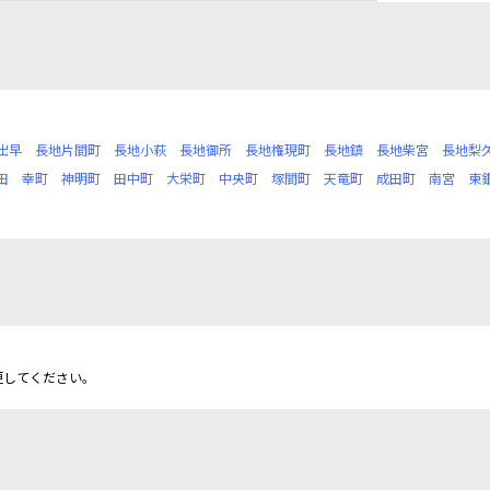
出早
長地片間町
長地小萩
長地御所
長地権現町
長地鎮
長地柴宮
長地梨
田
幸町
神明町
田中町
大栄町
中央町
塚間町
天竜町
成田町
南宮
東
更してください。