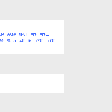
久保
長地源
加茂町
川岸
川岸上
銀座
堀ノ内
本町
湊
山下町
山手町