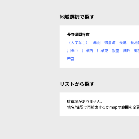
地域選択で探す
長野県岡谷市
（大字なし）
赤羽
御倉町
長地
長地
川岸中
川岸西
川岸東
銀座
湖畔
郷
若宮
リストから探す
駐車場がありません。
地名/住所で再検索するかmapの範囲を変