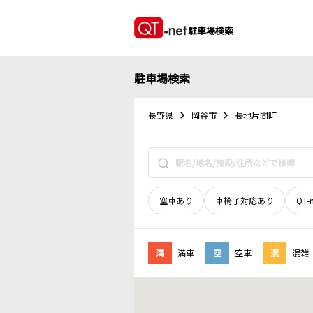
駐車場検索
駐車場検索
長野県
岡谷市
長地片間町
空車あり
車椅子対応あり
QT-
満
満車
空
空車
混
混雑