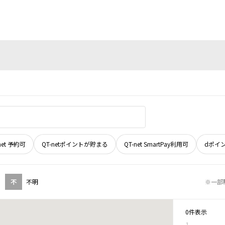
net 予約可
QT-netポイントが貯まる
QT-net SmartPay利用可
dポイ
不
不明
※一部
0件表示
1