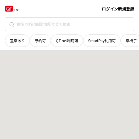
長野県
木曽郡上松町
正島町
地域選択で探す
ログイン
新規登録
空車あり
予約可
QT-net利用可
SmartPay利用可
車椅子