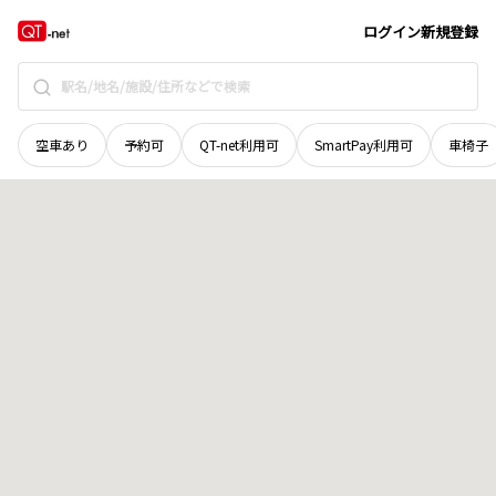
長野県
東筑摩郡山形村
地域選択で探す
ログイン
新規登録
空車あり
予約可
QT-net利用可
SmartPay利用可
車椅子