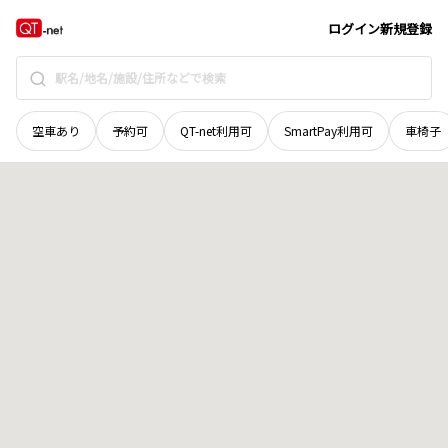
長野県
東筑摩郡生坂村
下生野
地域選択で探す
ログイン
新規登録
空車あり
予約可
QT-net利用可
SmartPay利用可
車椅子