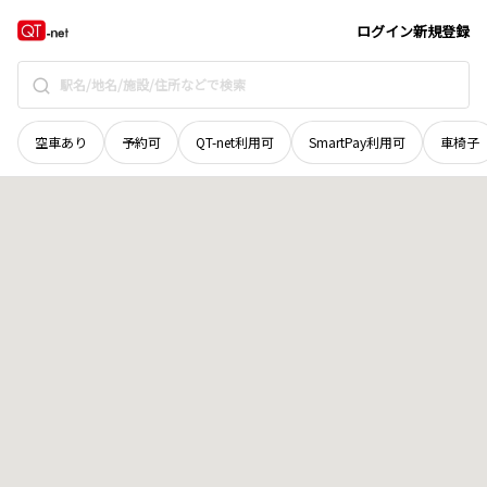
長野県
東筑摩郡生坂村
地域選択で探す
ログイン
新規登録
空車あり
予約可
QT-net利用可
SmartPay利用可
車椅子