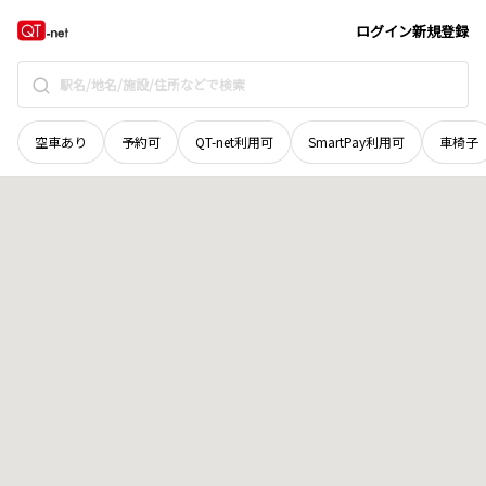
長野県
松本市
並柳
地域選択で探す
ログイン
新規登録
空車あり
予約可
QT-net利用可
SmartPay利用可
車椅子