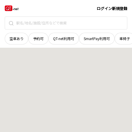
長野県
松本市
井川城
地域選択で探す
ログイン
新規登録
空車あり
予約可
QT-net利用可
SmartPay利用可
車椅子