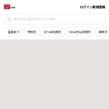
長野県
松本市
双葉
地域選択で探す
ログイン
新規登録
空車あり
予約可
QT-net利用可
SmartPay利用可
車椅子