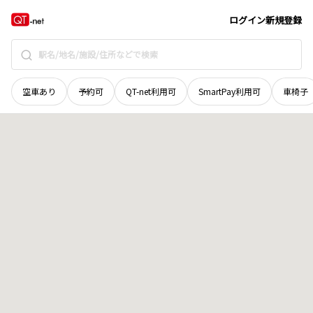
長野県
松本市
城東
地域選択で探す
ログイン
新規登録
空車あり
予約可
QT-net利用可
SmartPay利用可
車椅子