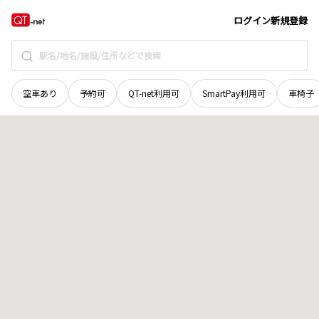
長野県
松本市
大字入山辺
地域選択で探す
ログイン
新規登録
空車あり
予約可
QT-net利用可
SmartPay利用可
車椅子