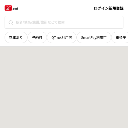
長野県
松本市
大字空港東
地域選択で探す
ログイン
新規登録
空車あり
予約可
QT-net利用可
SmartPay利用可
車椅子