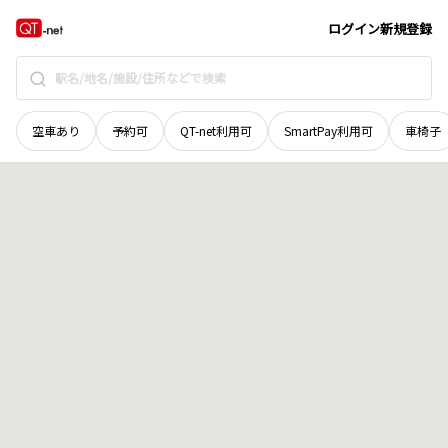
長野県
松本市
大字笹賀
地域選択で探す
ログイン
新規登録
空車あり
予約可
QT-net利用可
SmartPay利用可
車椅子