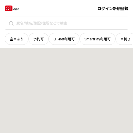
長野県
茅野市
ちの
地域選択で探す
ログイン
新規登録
空車あり
予約可
QT-net利用可
SmartPay利用可
車椅子