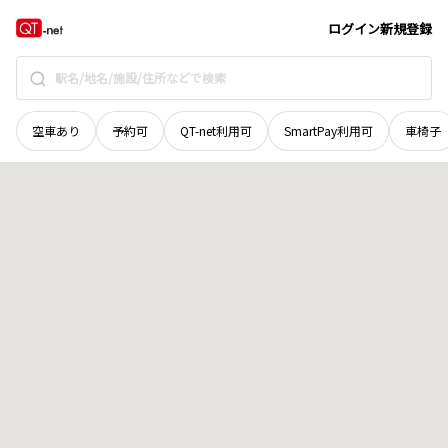
長野県
茅野市
泉野
地域選択で探す
ログイン
新規登録
空車あり
予約可
QT-net利用可
SmartPay利用可
車椅子