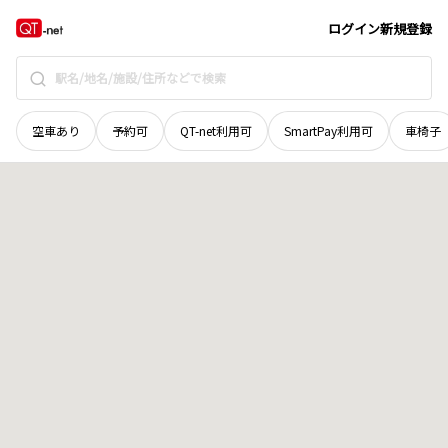
長野県
諏訪郡下諏訪町
久保海道
地域選択で探す
ログイン
新規登録
空車あり
予約可
QT-net利用可
SmartPay利用可
車椅子