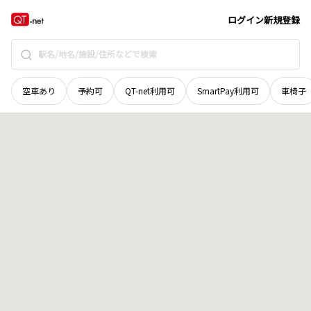
長野県
諏訪郡下諏訪町
樋橋
地域選択で探す
ログイン
新規登録
空車あり
予約可
QT-net利用可
SmartPay利用可
車椅子