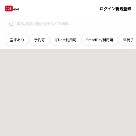
長野県
諏訪郡下諏訪町
田中町
地域選択で探す
ログイン
新規登録
空車あり
予約可
QT-net利用可
SmartPay利用可
車椅子