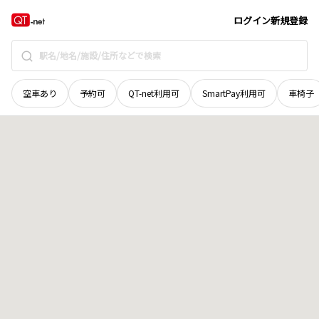
長野県
諏訪郡下諏訪町
花咲町
地域選択で探す
ログイン
新規登録
空車あり
予約可
QT-net利用可
SmartPay利用可
車椅子