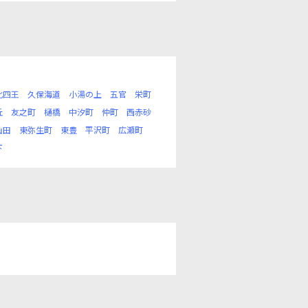
北四王
久保海道
小湯の上
五官
栄町
丘
友之町
樋橋
中汐町
仲町
西赤砂
山田
東弥生町
東豊
平沢町
広瀬町
下