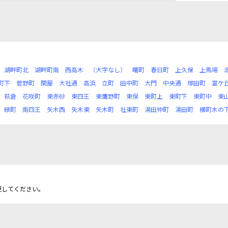
湖畔町北
湖畔町南
西高木
（大字なし）
曙町
春日町
上久保
上馬場
町下
菅野町
関屋
大社通
高浜
立町
田中町
大門
中央通
塚田町
富ケ
萩倉
花咲町
東赤砂
東四王
東鷹野町
東俣
東町上
東町下
東町中
東
緑町
南四王
矢木西
矢木東
矢木町
社東町
湯田仲町
湯田町
横町木の
更してください。