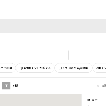
net 予約可
QT-netポイントが貯まる
QT-net SmartPay利用可
dポイ
不
不明
※一部
0件表示
1