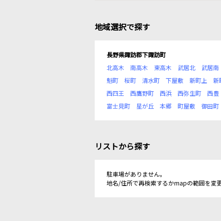
地域選択で探す
長野県諏訪郡下諏訪町
北高木
南高木
東高木
武居北
武居南
魁町
桜町
清水町
下屋敷
新町上
新
西四王
西鷹野町
西浜
西弥生町
西豊
富士見町
星が丘
本郷
町屋敷
御田町
リストから探す
駐車場がありません。
地名/住所で再検索するかmapの範囲を変