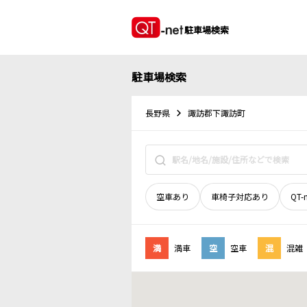
駐車場検索
駐車場検索
長野県
諏訪郡下諏訪町
空車あり
車椅子対応あり
QT-
満
満車
空
空車
混
混雑