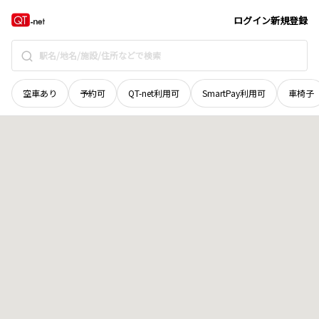
長野県
諏訪郡原村
室内
地域選択で探す
ログイン
新規登録
空車あり
予約可
QT-net利用可
SmartPay利用可
車椅子