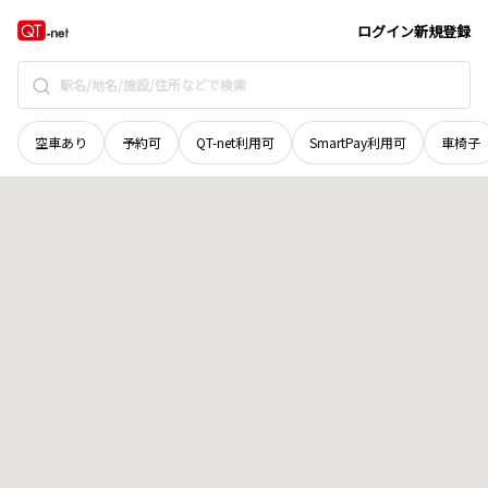
長野県
長野市
信州新町左右
地域選択で探す
ログイン
新規登録
空車あり
予約可
QT-net利用可
SmartPay利用可
車椅子