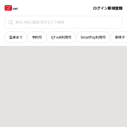
長野県
長野市
信州新町日原東
地域選択で探す
ログイン
新規登録
空車あり
予約可
QT-net利用可
SmartPay利用可
車椅子