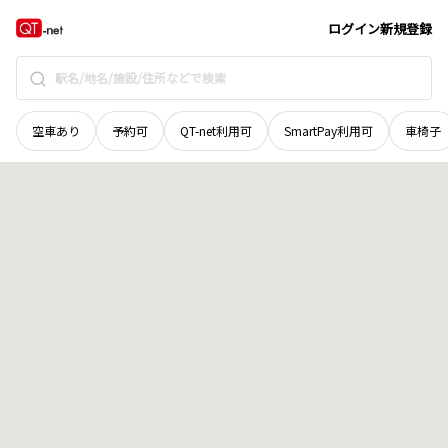
長野県
長野市
大字上ケ屋
地域選択で探す
ログイン
新規登録
空車あり
予約可
QT-net利用可
SmartPay利用可
車椅子