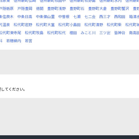
日原東
信州新町弘崎
信州新町牧田中
信州新町牧野島
信州新町水内
信州新
戸隠栃原
戸隠豊岡
徳間
豊野町浅野
豊野町石
豊野町大倉
豊野町蟹沢
豊
条住良木
中条日高
中条御山里
中曽根
七瀬
七二会
西三才
西和田
箱清
代温泉
松代町岩野
松代町大室
松代町小島田
松代町清野
松代町柴
松代町
松代町東寺尾
松代町牧島
松代町松代
檀田
みこと川
三ツ出
皆神台
南高
科
若穂綿内
若宮
更してください。