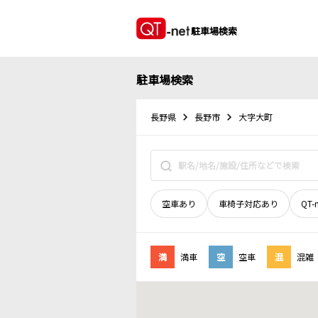
駐車場検索
駐車場検索
長野県
長野市
大字大町
空車あり
車椅子対応あり
QT-
満
満車
空
空車
混
混雑