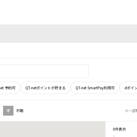
net 予約可
QT-netポイントが貯まる
QT-net SmartPay利用可
dポイ
不
不明
※一部
0件表示
1