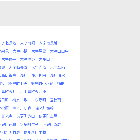
大字北長池
大字南堀
大字南長池
小柴見
大字小鍋
大字屋島
大字山田中
大字泉平
大字津野
大字田子
張部
大字西長野
大字赤沼
大字金箱
木島町綱島
浅川
浅川押田
浅川清水
田牧
稲里町中央
稲里町中氷鉋
稲田
中島町今井
川中島町今井原
里日影
桐原
坂中
桜新町
差出南
小松原
篠ノ井小森
篠ノ井塩崎
真光寺
信更町赤田
信更町上尾
信更町古藤
信更町宮平
信更町安庭
信州新町竹房
信州新町中牧