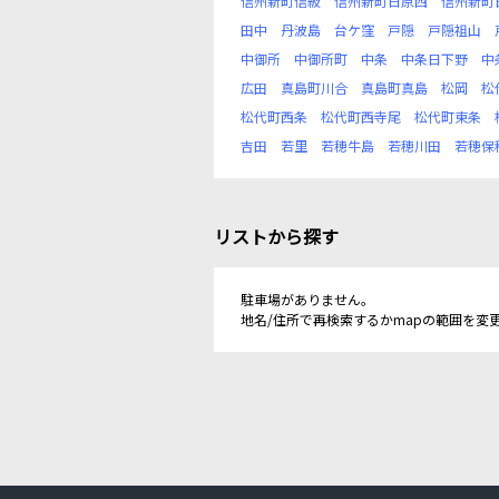
信州新町信級
信州新町日原西
信州新町
田中
丹波島
台ケ窪
戸隠
戸隠祖山
中御所
中御所町
中条
中条日下野
中
広田
真島町川合
真島町真島
松岡
松
松代町西条
松代町西寺尾
松代町東条
吉田
若里
若穂牛島
若穂川田
若穂保
リストから探す
駐車場がありません。
地名/住所で再検索するかmapの範囲を変