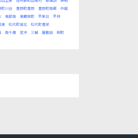
町山上条
信州新町山穂刈
新諏訪
神明
野町川谷
豊野町豊野
豊野町南郷
中越
水
東犀南
東鶴賀町
平柴台
平林
城東
松代町城北
松代町豊栄
田
南千歳
宮沖
三輪
屋敷田
柳町