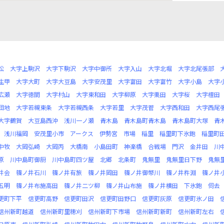
松
大字上駒沢
大字下駒沢
大字中御所
大字入山
大字北堀
大字北尾張部
生甲
大字大町
大字大豆島
大字安茂里
大字富田
大字富竹
大字小島
大字
広瀬
大字徳間
大字村山
大字東和田
大字柳原
大字栗田
大字桜
大字檀田
団地
大字若槻東条
大字若槻西条
大字若里
大字茂菅
大字西和田
大字西尾
大字鶴賀
大豆島西沖
浅川一ノ瀬
青木島
青木島町青木島
青木島町大塚
青
浅川福岡
安茂里小市
アークス
伊勢宮
市場
稲里
稲里町下氷鉋
稲里町
中牧
大岡弘崎
大岡丙
大橋南
小島田町
神楽橋
合戦場
門沢
金井田
川
原
川中島町御厨
川中島町四ツ屋
北郷
北条町
鬼無里
鬼無里日下野
鬼無
井会
篠ノ井石川
篠ノ井有旅
篠ノ井岡田
篠ノ井御幣川
篠ノ井杵淵
篠ノ井
五明
篠ノ井布施高田
篠ノ井二ツ柳
篠ノ井山布施
篠ノ井横田
下氷鉋
伺去
更町下平
信更町高野
信更町田沢
信更町田野口
信更町灰原
信更町氷ノ田
信州新町越道
信州新町里穂刈
信州新町下市場
信州新町新町
信州新町左右