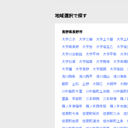
地域選択で探す
長野県長野市
大字三才
大字三輪
大字上ケ屋
大字上
大字南長野
大字吉
大字塩生乙
大字塩
大字川合新田
大字平林
大字平柴
大字
大字石渡
大字稲葉
大字穂保
大字若槻
大字鑪
大字長野
大字風間
大字高田
浅川西条
浅川西平
浅川畑山
浅川東条
居町
上松
上野
大岡乙
大岡甲
大岡
川中島町今里
川中島町上氷鉋
川中島町
里島
早苗町
三本柳西
三本柳東
篠ノ
篠ノ井東福寺
篠ノ井西寺尾
篠ノ井布施
信更町今泉
信更町桜井
信更町三水
信
信更町吉原
信更町涌池
信州新町上条