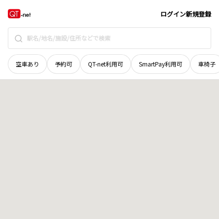
長野県
長野市
大字安茂里
地域選択で探す
ログイン
新規登録
空車あり
予約可
QT-net利用可
SmartPay利用可
車椅子