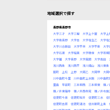
地域選択で探す
長野県長野市
大字三才
大字三輪
大字上ケ屋
大字上
大字南長野
大字吉
大字塩生乙
大字塩
大字川合新田
大字平林
大字平柴
大字
大字石渡
大字稲葉
大字穂保
大字若槻
大字鑪
大字長野
大字風間
大字高田
浅川西条
浅川西平
浅川畑山
浅川東条
居町
上松
上野
大岡乙
大岡甲
大岡
川中島町今里
川中島町上氷鉋
川中島町
里島
早苗町
三本柳西
三本柳東
篠ノ
篠ノ井東福寺
篠ノ井西寺尾
篠ノ井布施
信更町今泉
信更町桜井
信更町三水
信
信更町吉原
信更町涌池
信州新町上条