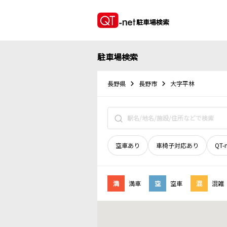
駐車場検索
駐車場検索
長野県
長野市
大字平林
空車あり
車椅子対応あり
QT-
満
満車
空
空車
混
混雑