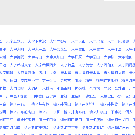
松
大字上駒沢
大字下駒沢
大字中御所
大字入山
大字北堀
大字北尾張部
生甲
大字大町
大字大豆島
大字安茂里
大字富田
大字富竹
大字小島
大字
広瀬
大字徳間
大字村山
大字東和田
大字柳原
大字栗田
大字桜
大字檀田
団地
大字若槻東条
大字若槻西条
大字若里
大字茂菅
大字西和田
大字西尾
大字鶴賀
大豆島西沖
浅川一ノ瀬
青木島
青木島町青木島
青木島町大塚
青
浅川福岡
安茂里小市
アークス
伊勢宮
市場
稲里
稲里町下氷鉋
稲里町
中牧
大岡弘崎
大岡丙
大橋南
小島田町
神楽橋
合戦場
門沢
金井田
川
原
川中島町御厨
川中島町四ツ屋
北郷
北条町
鬼無里
鬼無里日下野
鬼無
井会
篠ノ井石川
篠ノ井有旅
篠ノ井岡田
篠ノ井御幣川
篠ノ井杵淵
篠ノ井
五明
篠ノ井布施高田
篠ノ井二ツ柳
篠ノ井山布施
篠ノ井横田
下氷鉋
伺去
更町下平
信更町高野
信更町田沢
信更町田野口
信更町灰原
信更町氷ノ田
信州新町越道
信州新町里穂刈
信州新町下市場
信州新町新町
信州新町左右