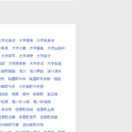
大字北長池
大字南堀
大字南長池
小柴見
大字小鍋
大字屋島
大字山田中
大字泉平
大字津野
大字田子
張部
大字西長野
大字赤沼
大字金箱
木島町綱島
浅川
浅川押田
浅川清水
田牧
稲里町中央
稲里町中氷鉋
稲田
中島町今井
川中島町今井原
里日影
桐原
坂中
桜新町
差出南
小松原
篠ノ井小森
篠ノ井塩崎
真光寺
信更町赤田
信更町上尾
信更町古藤
信更町宮平
信更町安庭
信州新町竹房
信州新町中牧