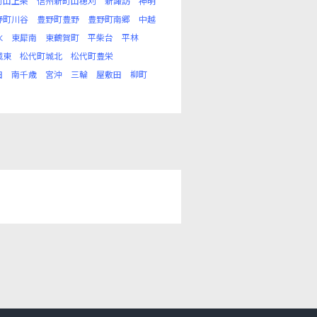
町山上条
信州新町山穂刈
新諏訪
神明
野町川谷
豊野町豊野
豊野町南郷
中越
水
東犀南
東鶴賀町
平柴台
平林
城東
松代町城北
松代町豊栄
田
南千歳
宮沖
三輪
屋敷田
柳町