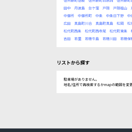
信州新町信級
信州新町日原西
信州新町
田中
丹波島
台ケ窪
戸隠
戸隠祖山
中御所
中御所町
中条
中条日下野
中
広田
真島町川合
真島町真島
松岡
松
松代町西条
松代町西寺尾
松代町東条
吉田
若里
若穂牛島
若穂川田
若穂保
リストから探す
駐車場がありません。
地名/住所で再検索するかmapの範囲を変