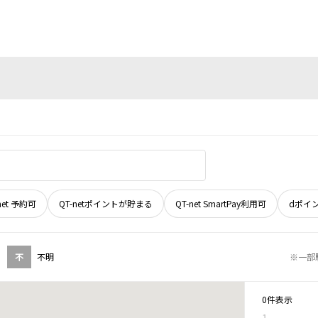
net 予約可
QT-netポイントが貯まる
QT-net SmartPay利用可
dポイ
不
不明
※一部
0件表示
1