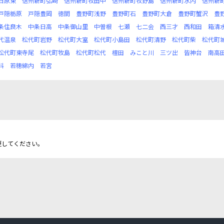
日原東
信州新町弘崎
信州新町牧田中
信州新町牧野島
信州新町水内
信州新
戸隠栃原
戸隠豊岡
徳間
豊野町浅野
豊野町石
豊野町大倉
豊野町蟹沢
豊
条住良木
中条日高
中条御山里
中曽根
七瀬
七二会
西三才
西和田
箱清
代温泉
松代町岩野
松代町大室
松代町小島田
松代町清野
松代町柴
松代町
松代町東寺尾
松代町牧島
松代町松代
檀田
みこと川
三ツ出
皆神台
南高
科
若穂綿内
若宮
更してください。