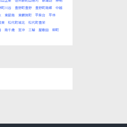
町山上条
信州新町山穂刈
新諏訪
神明
野町川谷
豊野町豊野
豊野町南郷
中越
水
東犀南
東鶴賀町
平柴台
平林
城東
松代町城北
松代町豊栄
田
南千歳
宮沖
三輪
屋敷田
柳町