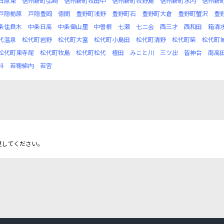
日原東
信州新町弘崎
信州新町牧田中
信州新町牧野島
信州新町水内
信州新
戸隠栃原
戸隠豊岡
徳間
豊野町浅野
豊野町石
豊野町大倉
豊野町蟹沢
豊
条住良木
中条日高
中条御山里
中曽根
七瀬
七二会
西三才
西和田
箱清
代温泉
松代町岩野
松代町大室
松代町小島田
松代町清野
松代町柴
松代町
松代町東寺尾
松代町牧島
松代町松代
檀田
みこと川
三ツ出
皆神台
南高
科
若穂綿内
若宮
更してください。