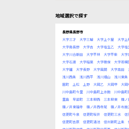
地域選択で探す
長野県長野市
大字三才
大字三輪
大字上ケ屋
大字上
大字南長野
大字吉
大字塩生乙
大字塩
大字川合新田
大字平林
大字平柴
大字
大字石渡
大字稲葉
大字穂保
大字若槻
大字鑪
大字長野
大字風間
大字高田
浅川西条
浅川西平
浅川畑山
浅川東条
居町
上松
上野
大岡乙
大岡甲
大岡
川中島町今里
川中島町上氷鉋
川中島町
里島
早苗町
三本柳西
三本柳東
篠ノ
篠ノ井東福寺
篠ノ井西寺尾
篠ノ井布施
信更町今泉
信更町桜井
信更町三水
信
信更町吉原
信更町涌池
信州新町上条