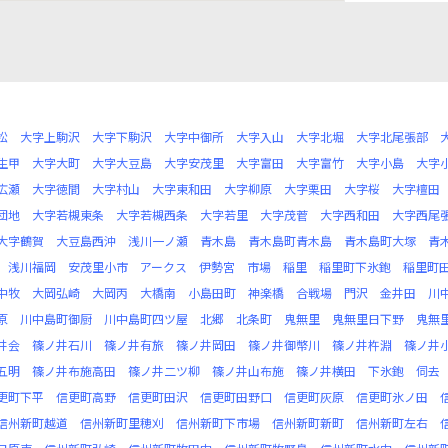
松
大字上駒沢
大字下駒沢
大字中御所
大字入山
大字北堀
大字北尾張部
生甲
大字大町
大字大豆島
大字安茂里
大字富田
大字富竹
大字小島
大字
広瀬
大字徳間
大字村山
大字東和田
大字柳原
大字栗田
大字桜
大字檀田
団地
大字若槻東条
大字若槻西条
大字若里
大字茂菅
大字西和田
大字西尾
大字鶴賀
大豆島西沖
浅川一ノ瀬
青木島
青木島町青木島
青木島町大塚
青
浅川福岡
安茂里小市
アークス
伊勢宮
市場
稲里
稲里町下氷鉋
稲里町
中牧
大岡弘崎
大岡丙
大橋南
小島田町
神楽橋
合戦場
門沢
金井田
川
原
川中島町御厨
川中島町四ツ屋
北郷
北条町
鬼無里
鬼無里日下野
鬼無
井会
篠ノ井石川
篠ノ井有旅
篠ノ井岡田
篠ノ井御幣川
篠ノ井杵淵
篠ノ井
五明
篠ノ井布施高田
篠ノ井二ツ柳
篠ノ井山布施
篠ノ井横田
下氷鉋
伺去
更町下平
信更町高野
信更町田沢
信更町田野口
信更町灰原
信更町氷ノ田
信州新町越道
信州新町里穂刈
信州新町下市場
信州新町新町
信州新町左右