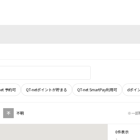
net 予約可
QT-netポイントが貯まる
QT-net SmartPay利用可
dポイ
不
不明
※一部
0件表示
1