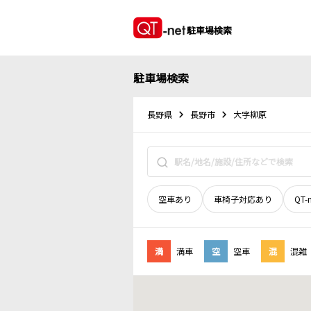
駐車場検索
駐車場検索
長野県
長野市
大字柳原
空車あり
車椅子対応あり
QT-
満
満車
空
空車
混
混雑