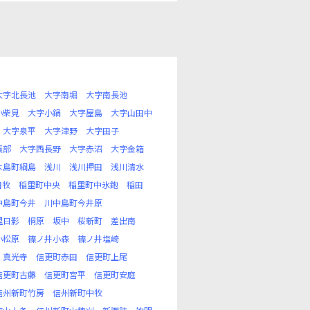
大字北長池
大字南堀
大字南長池
小柴見
大字小鍋
大字屋島
大字山田中
大字泉平
大字津野
大字田子
張部
大字西長野
大字赤沼
大字金箱
木島町綱島
浅川
浅川押田
浅川清水
田牧
稲里町中央
稲里町中氷鉋
稲田
中島町今井
川中島町今井原
里日影
桐原
坂中
桜新町
差出南
小松原
篠ノ井小森
篠ノ井塩崎
真光寺
信更町赤田
信更町上尾
信更町古藤
信更町宮平
信更町安庭
信州新町竹房
信州新町中牧