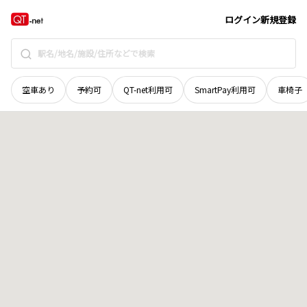
長野県
長野市
大字稲葉
地域選択で探す
ログイン
新規登録
空車あり
予約可
QT-net利用可
SmartPay利用可
車椅子