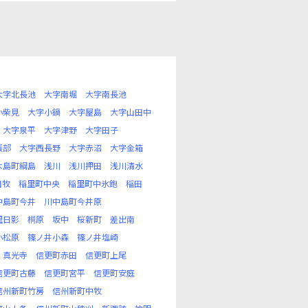
大字北長池
大字南堀
大字南長池
小柴見
大字小鍋
大字屋島
大字山田中
大字泉平
大字津野
大字田子
張部
大字西長野
大字赤沼
大字金箱
木島町綱島
浅川
浅川押田
浅川清水
田牧
稲里町中央
稲里町中氷鉋
稲田
中島町今井
川中島町今井原
里日影
桐原
坂中
桜新町
差出南
小松原
篠ノ井小森
篠ノ井塩崎
真光寺
信更町赤田
信更町上尾
信更町古藤
信更町宮平
信更町安庭
信州新町竹房
信州新町中牧