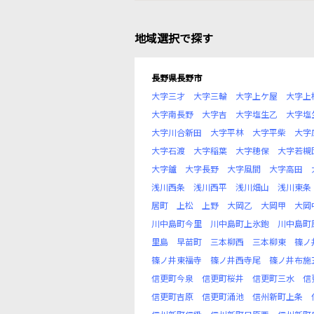
地域選択で探す
長野県長野市
大字三才
大字三輪
大字上ケ屋
大字上
大字南長野
大字吉
大字塩生乙
大字塩
大字川合新田
大字平林
大字平柴
大字
大字石渡
大字稲葉
大字穂保
大字若槻
大字鑪
大字長野
大字風間
大字高田
浅川西条
浅川西平
浅川畑山
浅川東条
居町
上松
上野
大岡乙
大岡甲
大岡
川中島町今里
川中島町上氷鉋
川中島町
里島
早苗町
三本柳西
三本柳東
篠ノ
篠ノ井東福寺
篠ノ井西寺尾
篠ノ井布施
信更町今泉
信更町桜井
信更町三水
信
信更町吉原
信更町涌池
信州新町上条