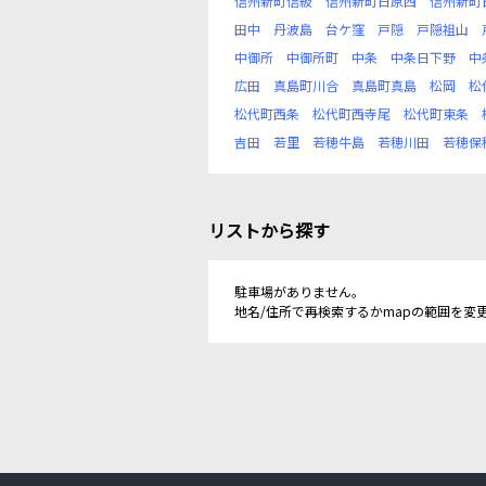
信州新町信級
信州新町日原西
信州新町
田中
丹波島
台ケ窪
戸隠
戸隠祖山
中御所
中御所町
中条
中条日下野
中
広田
真島町川合
真島町真島
松岡
松
松代町西条
松代町西寺尾
松代町東条
吉田
若里
若穂牛島
若穂川田
若穂保
リストから探す
駐車場がありません。
地名/住所で再検索するかmapの範囲を変