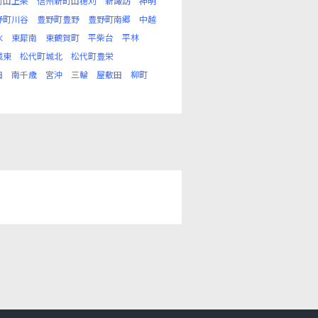
町山上条
信州新町山穂刈
新諏訪
神明
野町川谷
豊野町豊野
豊野町南郷
中越
水
東犀南
東鶴賀町
平柴台
平林
城東
松代町城北
松代町豊栄
田
南千歳
宮沖
三輪
屋敷田
柳町