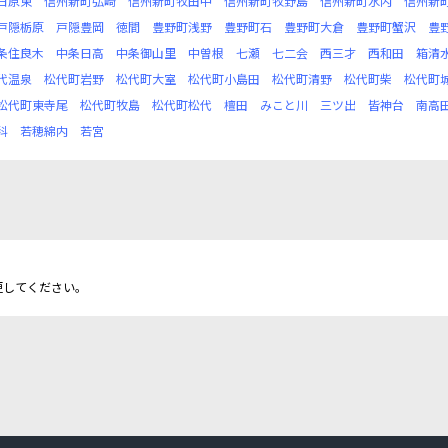
日原東
信州新町弘崎
信州新町牧田中
信州新町牧野島
信州新町水内
信州新
戸隠栃原
戸隠豊岡
徳間
豊野町浅野
豊野町石
豊野町大倉
豊野町蟹沢
豊
条住良木
中条日高
中条御山里
中曽根
七瀬
七二会
西三才
西和田
箱清
代温泉
松代町岩野
松代町大室
松代町小島田
松代町清野
松代町柴
松代町
松代町東寺尾
松代町牧島
松代町松代
檀田
みこと川
三ツ出
皆神台
南高
科
若穂綿内
若宮
更してください。