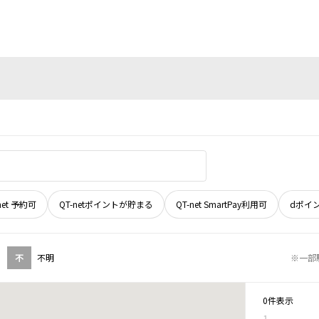
net 予約可
QT-netポイントが貯まる
QT-net SmartPay利用可
dポイ
不
不明
※一部
0件表示
1