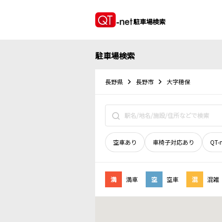
駐車場検索
駐車場検索
長野県
長野市
大字穂保
空車あり
車椅子対応あり
QT-
満
満車
空
空車
混
混雑