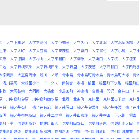
松
大字上駒沢
大字下駒沢
大字中御所
大字入山
大字北堀
大字北尾張部
生甲
大字大町
大字大豆島
大字安茂里
大字富田
大字富竹
大字小島
大字
広瀬
大字徳間
大字村山
大字東和田
大字柳原
大字栗田
大字桜
大字檀田
団地
大字若槻東条
大字若槻西条
大字若里
大字茂菅
大字西和田
大字西尾
大字鶴賀
大豆島西沖
浅川一ノ瀬
青木島
青木島町青木島
青木島町大塚
青
浅川福岡
安茂里小市
アークス
伊勢宮
市場
稲里
稲里町下氷鉋
稲里町
中牧
大岡弘崎
大岡丙
大橋南
小島田町
神楽橋
合戦場
門沢
金井田
川
原
川中島町御厨
川中島町四ツ屋
北郷
北条町
鬼無里
鬼無里日下野
鬼無
井会
篠ノ井石川
篠ノ井有旅
篠ノ井岡田
篠ノ井御幣川
篠ノ井杵淵
篠ノ井
五明
篠ノ井布施高田
篠ノ井二ツ柳
篠ノ井山布施
篠ノ井横田
下氷鉋
伺去
更町下平
信更町高野
信更町田沢
信更町田野口
信更町灰原
信更町氷ノ田
信州新町越道
信州新町里穂刈
信州新町下市場
信州新町新町
信州新町左右