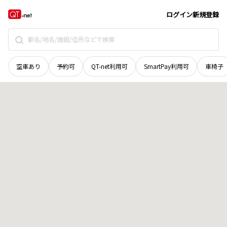
長野県
長野市
東鶴賀町
地域選択で探す
ログイン
新規登録
空車あり
予約可
QT-net利用可
SmartPay利用可
車椅子