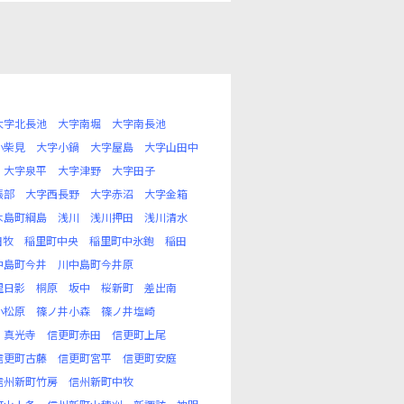
大字北長池
大字南堀
大字南長池
小柴見
大字小鍋
大字屋島
大字山田中
大字泉平
大字津野
大字田子
張部
大字西長野
大字赤沼
大字金箱
木島町綱島
浅川
浅川押田
浅川清水
田牧
稲里町中央
稲里町中氷鉋
稲田
中島町今井
川中島町今井原
里日影
桐原
坂中
桜新町
差出南
小松原
篠ノ井小森
篠ノ井塩崎
真光寺
信更町赤田
信更町上尾
信更町古藤
信更町宮平
信更町安庭
信州新町竹房
信州新町中牧