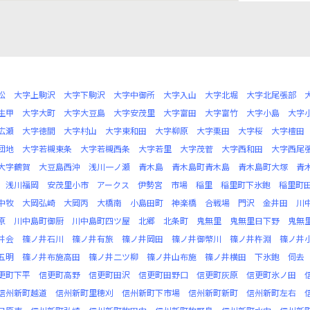
松
大字上駒沢
大字下駒沢
大字中御所
大字入山
大字北堀
大字北尾張部
生甲
大字大町
大字大豆島
大字安茂里
大字富田
大字富竹
大字小島
大字
広瀬
大字徳間
大字村山
大字東和田
大字柳原
大字栗田
大字桜
大字檀田
団地
大字若槻東条
大字若槻西条
大字若里
大字茂菅
大字西和田
大字西尾
大字鶴賀
大豆島西沖
浅川一ノ瀬
青木島
青木島町青木島
青木島町大塚
青
浅川福岡
安茂里小市
アークス
伊勢宮
市場
稲里
稲里町下氷鉋
稲里町
中牧
大岡弘崎
大岡丙
大橋南
小島田町
神楽橋
合戦場
門沢
金井田
川
原
川中島町御厨
川中島町四ツ屋
北郷
北条町
鬼無里
鬼無里日下野
鬼無
井会
篠ノ井石川
篠ノ井有旅
篠ノ井岡田
篠ノ井御幣川
篠ノ井杵淵
篠ノ井
五明
篠ノ井布施高田
篠ノ井二ツ柳
篠ノ井山布施
篠ノ井横田
下氷鉋
伺去
更町下平
信更町高野
信更町田沢
信更町田野口
信更町灰原
信更町氷ノ田
信州新町越道
信州新町里穂刈
信州新町下市場
信州新町新町
信州新町左右