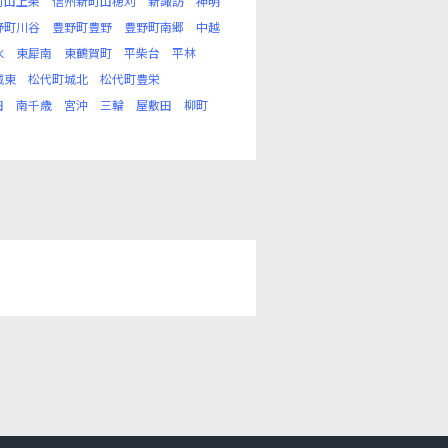
町山上条
信州新町山穂刈
新諏訪
神明
野町川谷
豊野町豊野
豊野町南郷
中越
水
東犀南
東鶴賀町
平柴台
平林
城東
松代町城北
松代町豊栄
田
南千歳
宮沖
三輪
屋敷田
柳町