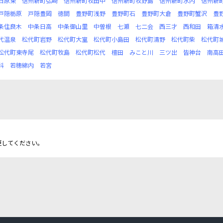
日原東
信州新町弘崎
信州新町牧田中
信州新町牧野島
信州新町水内
信州新
戸隠栃原
戸隠豊岡
徳間
豊野町浅野
豊野町石
豊野町大倉
豊野町蟹沢
豊
条住良木
中条日高
中条御山里
中曽根
七瀬
七二会
西三才
西和田
箱清
代温泉
松代町岩野
松代町大室
松代町小島田
松代町清野
松代町柴
松代町
松代町東寺尾
松代町牧島
松代町松代
檀田
みこと川
三ツ出
皆神台
南高
科
若穂綿内
若宮
更してください。