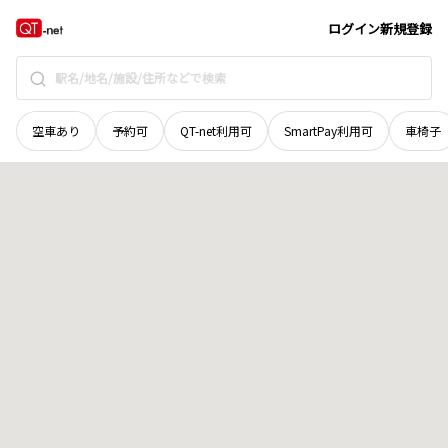
長野県
長野市
田中
地域選択で探す
ログイン
新規登録
空車あり
予約可
QT-net利用可
SmartPay利用可
車椅子