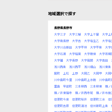
地域選択で探す
長野県長野市
大字三才
大字三輪
大字上ケ屋
大字上
大字南長野
大字吉
大字塩生乙
大字塩
大字川合新田
大字平林
大字平柴
大字
大字石渡
大字稲葉
大字穂保
大字若槻
大字鑪
大字長野
大字風間
大字高田
浅川西条
浅川西平
浅川畑山
浅川東条
居町
上松
上野
大岡乙
大岡甲
大岡
川中島町今里
川中島町上氷鉋
川中島町
里島
早苗町
三本柳西
三本柳東
篠ノ
篠ノ井東福寺
篠ノ井西寺尾
篠ノ井布施
信更町今泉
信更町桜井
信更町三水
信
信更町吉原
信更町涌池
信州新町上条