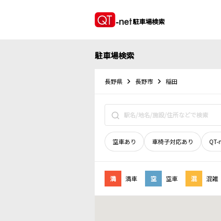
駐車場検索
駐車場検索
長野県
長野市
稲田
空車あり
車椅子対応あり
QT-
満
満車
空
空車
混
混雑