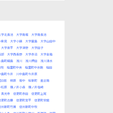
大字北長池
大字南堀
大字南長池
小柴見
大字小鍋
大字屋島
大字山田中
大字泉平
大字津野
大字田子
張部
大字西長野
大字赤沼
大字金箱
木島町綱島
浅川
浅川押田
浅川清水
田牧
稲里町中央
稲里町中氷鉋
稲田
中島町今井
川中島町今井原
里日影
桐原
坂中
桜新町
差出南
小松原
篠ノ井小森
篠ノ井塩崎
真光寺
信更町赤田
信更町上尾
信更町古藤
信更町宮平
信更町安庭
信州新町竹房
信州新町中牧