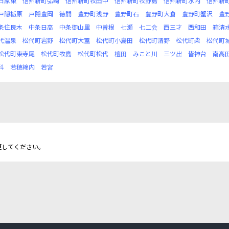
日原東
信州新町弘崎
信州新町牧田中
信州新町牧野島
信州新町水内
信州新
戸隠栃原
戸隠豊岡
徳間
豊野町浅野
豊野町石
豊野町大倉
豊野町蟹沢
豊
条住良木
中条日高
中条御山里
中曽根
七瀬
七二会
西三才
西和田
箱清
代温泉
松代町岩野
松代町大室
松代町小島田
松代町清野
松代町柴
松代町
松代町東寺尾
松代町牧島
松代町松代
檀田
みこと川
三ツ出
皆神台
南高
科
若穂綿内
若宮
更してください。