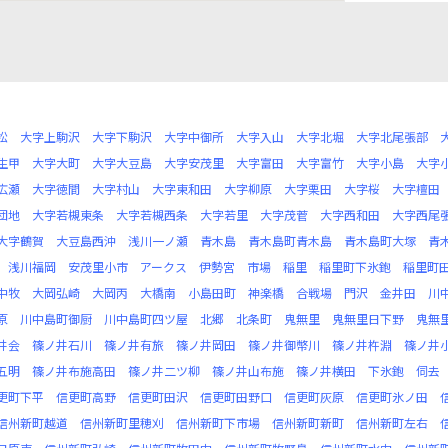
松
大字上駒沢
大字下駒沢
大字中御所
大字入山
大字北堀
大字北尾張部
生甲
大字大町
大字大豆島
大字安茂里
大字富田
大字富竹
大字小島
大字
広瀬
大字徳間
大字村山
大字東和田
大字柳原
大字栗田
大字桜
大字檀田
団地
大字若槻東条
大字若槻西条
大字若里
大字茂菅
大字西和田
大字西尾
大字鶴賀
大豆島西沖
浅川一ノ瀬
青木島
青木島町青木島
青木島町大塚
青
浅川福岡
安茂里小市
アークス
伊勢宮
市場
稲里
稲里町下氷鉋
稲里町
中牧
大岡弘崎
大岡丙
大橋南
小島田町
神楽橋
合戦場
門沢
金井田
川
原
川中島町御厨
川中島町四ツ屋
北郷
北条町
鬼無里
鬼無里日下野
鬼無
井会
篠ノ井石川
篠ノ井有旅
篠ノ井岡田
篠ノ井御幣川
篠ノ井杵淵
篠ノ井
五明
篠ノ井布施高田
篠ノ井二ツ柳
篠ノ井山布施
篠ノ井横田
下氷鉋
伺去
更町下平
信更町高野
信更町田沢
信更町田野口
信更町灰原
信更町氷ノ田
信州新町越道
信州新町里穂刈
信州新町下市場
信州新町新町
信州新町左右