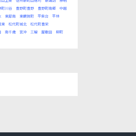
町山上条
信州新町山穂刈
新諏訪
神明
野町川谷
豊野町豊野
豊野町南郷
中越
水
東犀南
東鶴賀町
平柴台
平林
城東
松代町城北
松代町豊栄
田
南千歳
宮沖
三輪
屋敷田
柳町