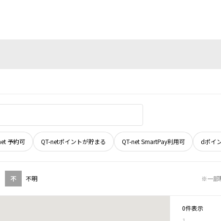
net 予約可
QT-netポイントが貯まる
QT-net SmartPay利用可
dポイ
不
不明
※一部
0件表示
1