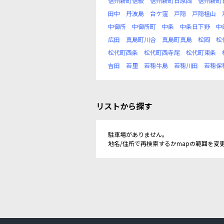
信州新町信級
信州新町日原西
信州新町
田中
丹波島
台ケ窪
戸隠
戸隠祖山
中御所
中御所町
中条
中条日下野
中
広田
真島町川合
真島町真島
松岡
松
松代町西条
松代町西寺尾
松代町東条
吉田
若里
若穂牛島
若穂川田
若穂保
リストから探す
駐車場がありません。
地名/住所で再検索するかmapの範囲を変