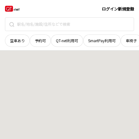
長野県
長野市
稲里
地域選択で探す
ログイン
新規登録
空車あり
予約可
QT-net利用可
SmartPay利用可
車椅子