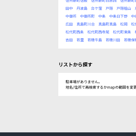
信州新町信級
信州新町日原西
信州新町
田中
丹波島
台ケ窪
戸隠
戸隠祖山
中御所
中御所町
中条
中条日下野
中
広田
真島町川合
真島町真島
松岡
松
松代町西条
松代町西寺尾
松代町東条
吉田
若里
若穂牛島
若穂川田
若穂保
リストから探す
駐車場がありません。
地名/住所で再検索するかmapの範囲を変