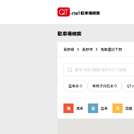
駐車場検索
駐車場検索
長野県
長野市
鬼無里日下野
空車あり
車椅子対応あり
QT-
満
満車
空
空車
混
混雑