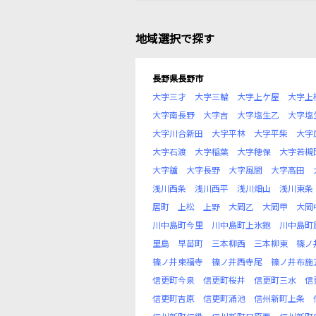
地域選択で探す
長野県長野市
大字三才
大字三輪
大字上ケ屋
大字上
大字南長野
大字吉
大字塩生乙
大字塩
大字川合新田
大字平林
大字平柴
大字
大字石渡
大字稲葉
大字穂保
大字若槻
大字鑪
大字長野
大字風間
大字高田
浅川西条
浅川西平
浅川畑山
浅川東条
居町
上松
上野
大岡乙
大岡甲
大岡
川中島町今里
川中島町上氷鉋
川中島町
里島
早苗町
三本柳西
三本柳東
篠ノ
篠ノ井東福寺
篠ノ井西寺尾
篠ノ井布施
信更町今泉
信更町桜井
信更町三水
信
信更町吉原
信更町涌池
信州新町上条