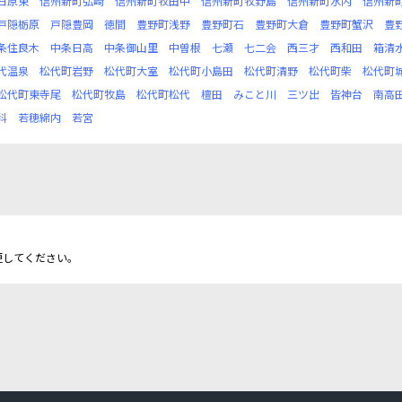
日原東
信州新町弘崎
信州新町牧田中
信州新町牧野島
信州新町水内
信州新
戸隠栃原
戸隠豊岡
徳間
豊野町浅野
豊野町石
豊野町大倉
豊野町蟹沢
豊
条住良木
中条日高
中条御山里
中曽根
七瀬
七二会
西三才
西和田
箱清
代温泉
松代町岩野
松代町大室
松代町小島田
松代町清野
松代町柴
松代町
松代町東寺尾
松代町牧島
松代町松代
檀田
みこと川
三ツ出
皆神台
南高
科
若穂綿内
若宮
更してください。