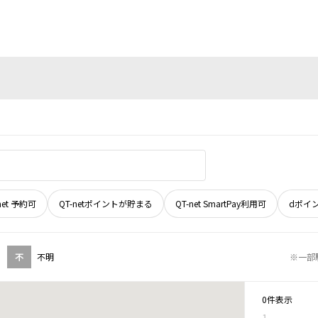
net 予約可
QT-netポイントが貯まる
QT-net SmartPay利用可
dポイ
不
不明
※一部
0件表示
1