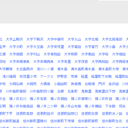
松
大字上駒沢
大字下駒沢
大字中御所
大字入山
大字北堀
大字北尾張部
生甲
大字大町
大字大豆島
大字安茂里
大字富田
大字富竹
大字小島
大字
広瀬
大字徳間
大字村山
大字東和田
大字柳原
大字栗田
大字桜
大字檀田
団地
大字若槻東条
大字若槻西条
大字若里
大字茂菅
大字西和田
大字西尾
大字鶴賀
大豆島西沖
浅川一ノ瀬
青木島
青木島町青木島
青木島町大塚
青
浅川福岡
安茂里小市
アークス
伊勢宮
市場
稲里
稲里町下氷鉋
稲里町
中牧
大岡弘崎
大岡丙
大橋南
小島田町
神楽橋
合戦場
門沢
金井田
川
原
川中島町御厨
川中島町四ツ屋
北郷
北条町
鬼無里
鬼無里日下野
鬼無
井会
篠ノ井石川
篠ノ井有旅
篠ノ井岡田
篠ノ井御幣川
篠ノ井杵淵
篠ノ井
五明
篠ノ井布施高田
篠ノ井二ツ柳
篠ノ井山布施
篠ノ井横田
下氷鉋
伺去
更町下平
信更町高野
信更町田沢
信更町田野口
信更町灰原
信更町氷ノ田
信州新町越道
信州新町里穂刈
信州新町下市場
信州新町新町
信州新町左右