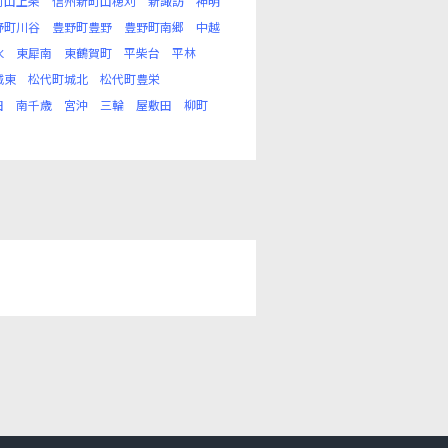
町山上条
信州新町山穂刈
新諏訪
神明
野町川谷
豊野町豊野
豊野町南郷
中越
水
東犀南
東鶴賀町
平柴台
平林
城東
松代町城北
松代町豊栄
田
南千歳
宮沖
三輪
屋敷田
柳町