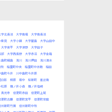
大字北長池
大字南堀
大字南長池
小柴見
大字小鍋
大字屋島
大字山田中
大字泉平
大字津野
大字田子
張部
大字西長野
大字赤沼
大字金箱
木島町綱島
浅川
浅川押田
浅川清水
田牧
稲里町中央
稲里町中氷鉋
稲田
中島町今井
川中島町今井原
里日影
桐原
坂中
桜新町
差出南
小松原
篠ノ井小森
篠ノ井塩崎
真光寺
信更町赤田
信更町上尾
信更町古藤
信更町宮平
信更町安庭
信州新町竹房
信州新町中牧