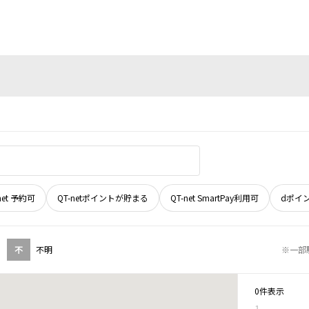
net 予約可
QT-netポイントが貯まる
QT-net SmartPay利用可
dポイ
不
不明
※一部
0件表示
1