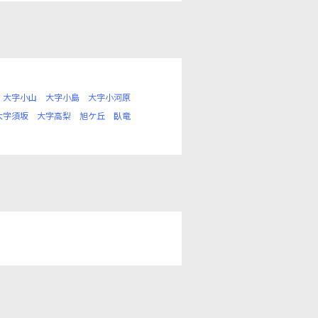
大字小山
大字小島
大字小河原
大字須坂
大字高梨
旭ケ丘
臥竜