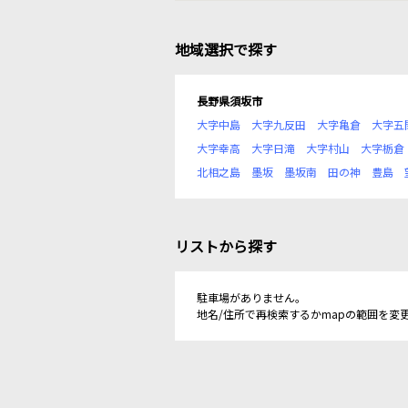
地域選択で探す
長野県須坂市
大字中島
大字九反田
大字亀倉
大字五
大字幸高
大字日滝
大字村山
大字栃倉
北相之島
墨坂
墨坂南
田の神
豊島
リストから探す
駐車場がありません。
地名/住所で再検索するかmapの範囲を変