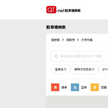
駐車場検索
駐車場検索
長野県
須坂市
大字中島
空車あり
車椅子対応あり
QT-
満
満車
空
空車
混
混雑