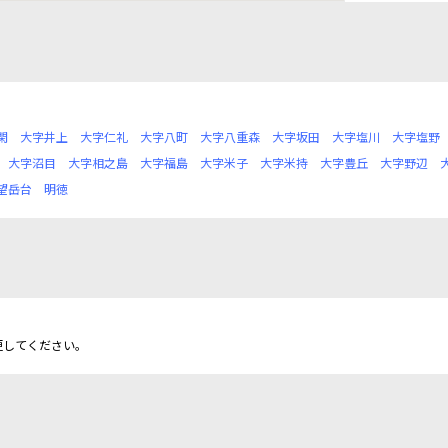
閑
大字井上
大字仁礼
大字八町
大字八重森
大字坂田
大字塩川
大字塩野
大字沼目
大字相之島
大字福島
大字米子
大字米持
大字豊丘
大字野辺
望岳台
明徳
更してください。