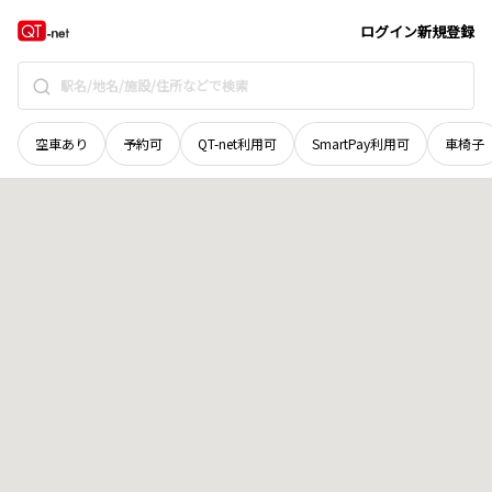
長野県
飯山市
大字常郷
地域選択で探す
ログイン
新規登録
空車あり
予約可
QT-net利用可
SmartPay利用可
車椅子