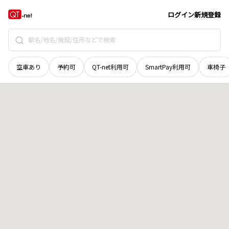
長野県
飯田市
下瀬
地域選択で探す
ログイン
新規登録
空車あり
予約可
QT-net利用可
SmartPay利用可
車椅子