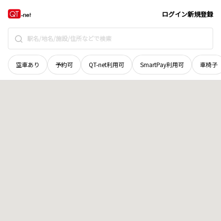
長野県
飯田市
北方
地域選択で探す
ログイン
新規登録
空車あり
予約可
QT-net利用可
SmartPay利用可
車椅子