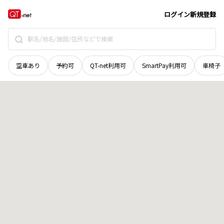
長野県
飯田市
嶋
地域選択で探す
ログイン
新規登録
空車あり
予約可
QT-net利用可
SmartPay利用可
車椅子