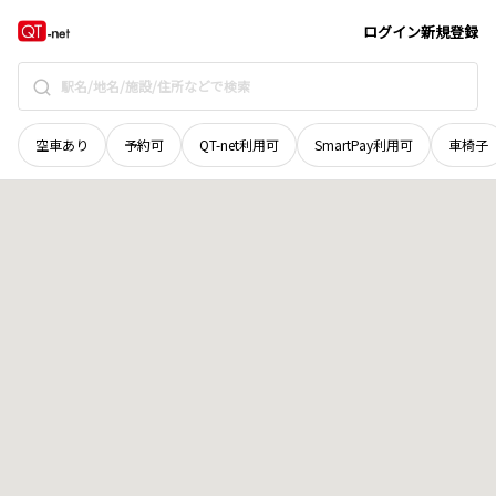
長野県
飯田市
松尾寺所
地域選択で探す
ログイン
新規登録
空車あり
予約可
QT-net利用可
SmartPay利用可
車椅子