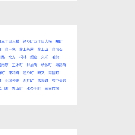
町三丁目大横
通り町四丁目大横
曙町
町
鼎一色
鼎上茶屋
鼎上山
鼎切石
川路
北方
桐林
銀座
久米
毛賀
堅南原
正永町
鈴加町
砂払町
諏訪町
新町
東和町
通り町
時又
常盤町
町
羽場仲畑
浜井町
馬場町
東中央通
松川町
丸山町
水の手町
三日市場