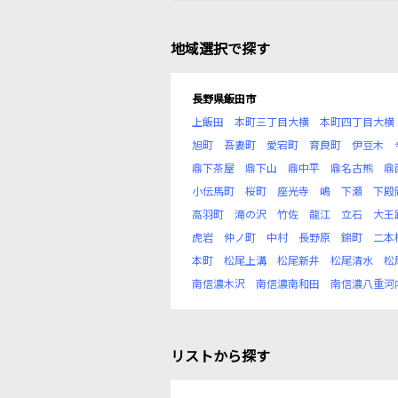
地域選択で探す
長野県飯田市
上飯田
本町三丁目大横
本町四丁目大横
旭町
吾妻町
愛宕町
育良町
伊豆木
鼎下茶屋
鼎下山
鼎中平
鼎名古熊
鼎
小伝馬町
桜町
座光寺
嶋
下瀬
下殿
高羽町
滝の沢
竹佐
龍江
立石
大王
虎岩
仲ノ町
中村
長野原
錦町
二本
本町
松尾上溝
松尾新井
松尾清水
松
南信濃木沢
南信濃南和田
南信濃八重河
リストから探す