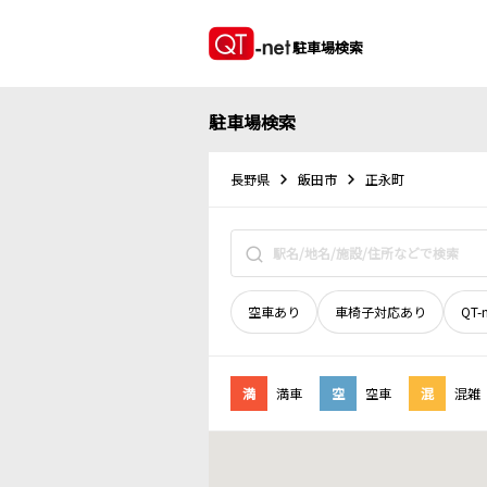
駐車場検索
駐車場検索
長野県
飯田市
正永町
空車あり
車椅子対応あり
QT-
満
満車
空
空車
混
混雑