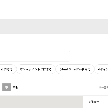
net 予約可
QT-netポイントが貯まる
QT-net SmartPay利用可
dポイ
不
不明
※一部
0件表示
1