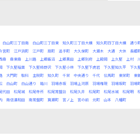
白山町三丁目南
白山町三丁目東
知久町三丁目大横
知久町四丁目大横
通り
今宮町
江戸浜町
江戸町
扇町
追手町
大久保町
大瀬木
大通
大休
長姫
西鼎
鼎東鼎
上川路
上郷飯沼
上郷黒田
上郷別府
上殿岡
上久堅
上村
岡
下久堅稲葉
下久堅柿野沢
下久堅小林
下久堅下虎岩
下久堅知久平
下久
路
大門町
駄科
主税町
知久町
千栄
中央通り
千代
伝馬町
東栄町
東
松
白山町
白山通り
箱川
羽場赤坂
羽場上河原
羽場権現
羽場坂町
羽場
尾代田
松尾城
松尾寺所
松尾常盤台
松尾久井
松尾町
松尾水城
松尾明
内
南信濃和田
南常盤町
箕瀬町
宮ノ上
宮の前
元町
山本
八幡町