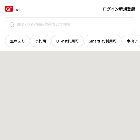
長野県
駒ヶ根市
上穂南
地域選択で探す
ログイン
新規登録
空車あり
予約可
QT-net利用可
SmartPay利用可
車椅子