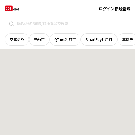
長野県
駒ヶ根市
下平
地域選択で探す
ログイン
新規登録
空車あり
予約可
QT-net利用可
SmartPay利用可
車椅子