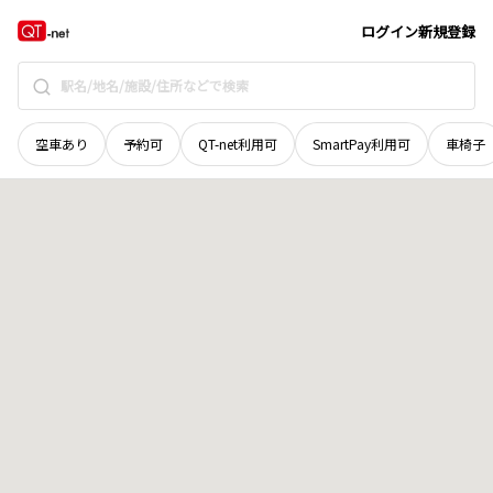
長野県
駒ヶ根市
赤須東
地域選択で探す
ログイン
新規登録
空車あり
予約可
QT-net利用可
SmartPay利用可
車椅子