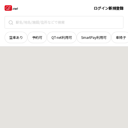
青森県
つがる市
木造千代田
地域選択で探す
ログイン
新規登録
空車あり
予約可
QT-net利用可
SmartPay利用可
車椅子