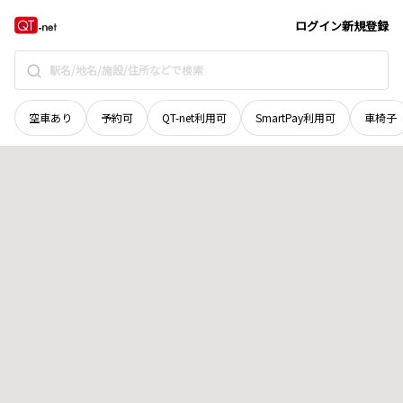
青森県
つがる市
木造房松
地域選択で探す
ログイン
新規登録
空車あり
予約可
QT-net利用可
SmartPay利用可
車椅子