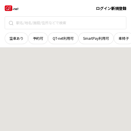
青森県
つがる市
木造日向
地域選択で探す
ログイン
新規登録
空車あり
予約可
QT-net利用可
SmartPay利用可
車椅子