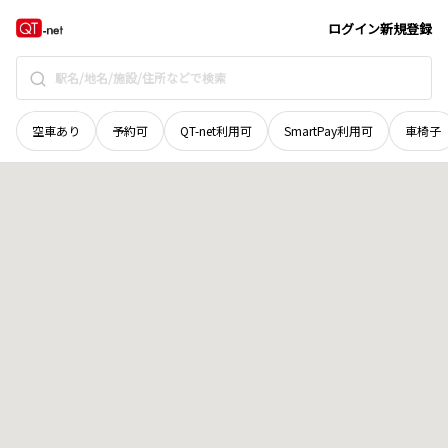
青森県
つがる市
木造若緑
地域選択で探す
ログイン
新規登録
空車あり
予約可
QT-net利用可
SmartPay利用可
車椅子